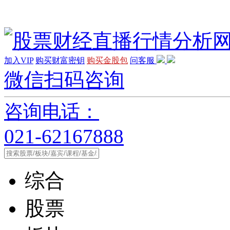
加入VIP
购买财富密钥
购买金股包
问客服
微信扫码咨询
咨询电话：
021-62167888
综合
股票