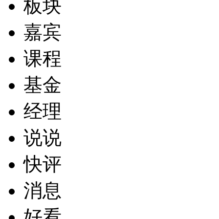
板块
嘉宾
课程
基金
经理
说说
快评
消息
好看