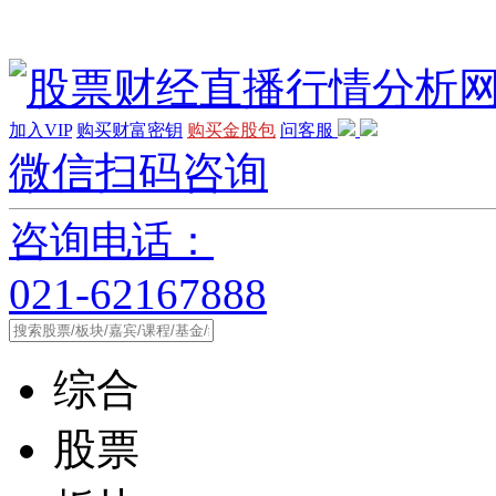
加入VIP
购买财富密钥
购买金股包
问客服
微信扫码咨询
咨询电话：
021-62167888
综合
股票