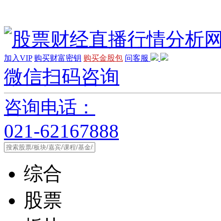
加入VIP
购买财富密钥
购买金股包
问客服
微信扫码咨询
咨询电话：
021-62167888
综合
股票