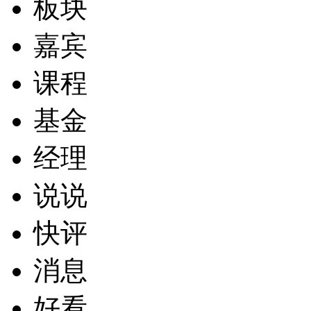
板块
嘉宾
课程
基金
经理
说说
快评
消息
好看