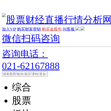
加入VIP
购买财富密钥
购买金股包
问客服
微信扫码咨询
咨询电话：
021-62167888
综合
股票