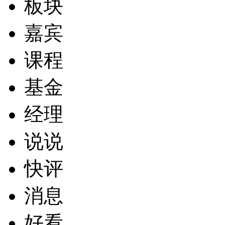
板块
嘉宾
课程
基金
经理
说说
快评
消息
好看