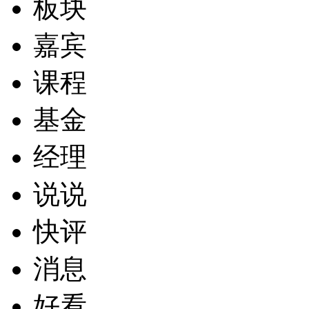
板块
嘉宾
课程
基金
经理
说说
快评
消息
好看