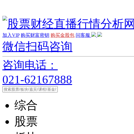
加入VIP
购买财富密钥
购买金股包
问客服
微信扫码咨询
咨询电话：
021-62167888
综合
股票