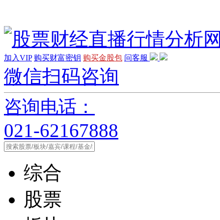
加入VIP
购买财富密钥
购买金股包
问客服
微信扫码咨询
咨询电话：
021-62167888
综合
股票