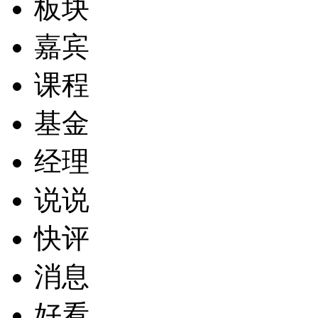
板块
嘉宾
课程
基金
经理
说说
快评
消息
好看