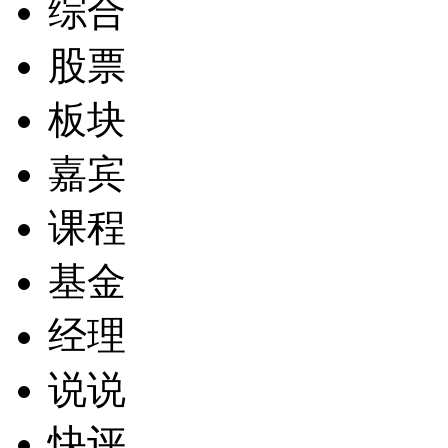
综合
股票
板块
嘉宾
课程
基金
经理
说说
快评