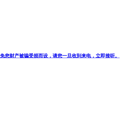
针对避免您财产被骗受损而设，请您一旦收到来电，立即接听。