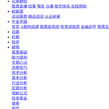
点掌财经
股票直播
回看
预告
点播
股市快讯
在线帮助
砖家团
说说股票
精品说说
认证砖家
牛金学园
首页
A股特战课
股票提高班
投资训练营
金融必学
股票五
话题
好看
快评
财商
股票基础
能力级别
交易心法
选股技巧
技术分析
基本分析
行业分析
宏观分析
指标公式
投资基金
债券
期货