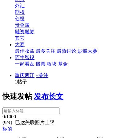
外汇
期权
创投
贵金属
融资融券
其它
大赛
最佳收益
最多关注
最热讨论
炒股大赛
阿牛智投
一起看盘
股票
板块
基金
重庆两江
+关注
1帖子
快速发帖
发布长文
0/1000
(9/9）已达关联图片上限
标的