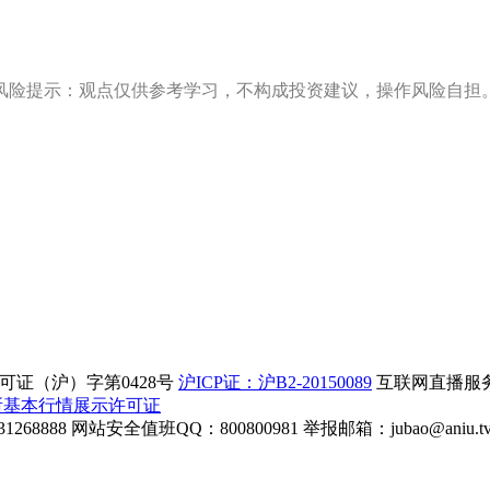
风险提示：观点仅供参考学习，不构成投资建议，操作风险自担
证（沪）字第0428号
沪ICP证：沪B2-20150089
互联网直播服务企
所基本行情展示许可证
268888
网站安全值班QQ：800800981
举报邮箱：
jubao@aniu.t