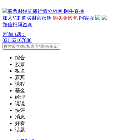
加入VIP
购买财富密钥
购买金股包
问客服
微信扫码咨询
咨询电话：
021-62167888
综合
股票
板块
嘉宾
课程
基金
经理
说说
快评
消息
好看
话题