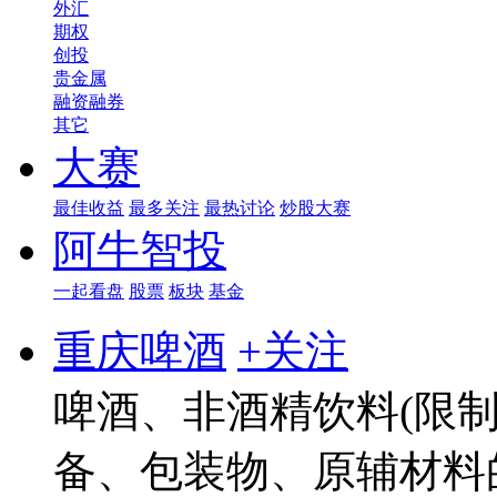
外汇
期权
创投
贵金属
融资融券
其它
大赛
最佳收益
最多关注
最热讨论
炒股大赛
阿牛智投
一起看盘
股票
板块
基金
重庆啤酒
+关注
啤酒、非酒精饮料(限制
备、包装物、原辅材料