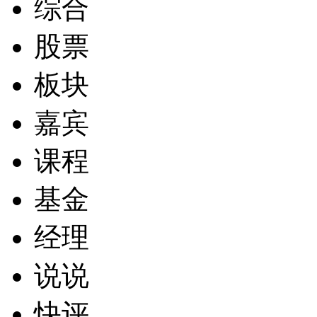
综合
股票
板块
嘉宾
课程
基金
经理
说说
快评