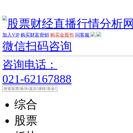
加入VIP
购买财富密钥
购买金股包
问客服
微信扫码咨询
咨询电话：
021-62167888
综合
股票