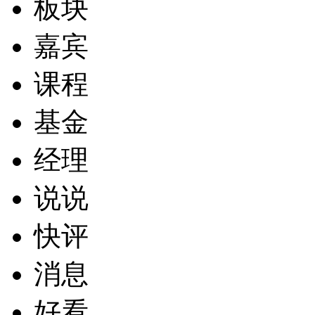
板块
嘉宾
课程
基金
经理
说说
快评
消息
好看