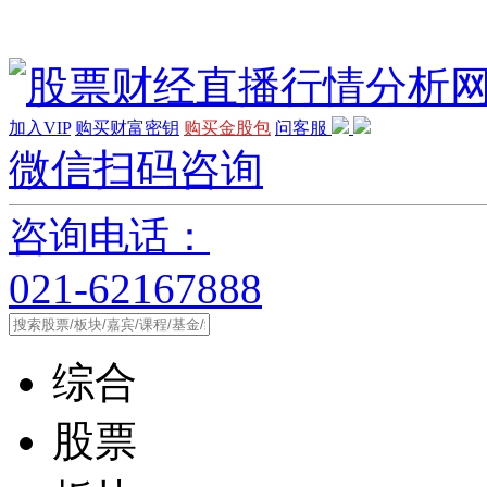
加入VIP
购买财富密钥
购买金股包
问客服
微信扫码咨询
咨询电话：
021-62167888
综合
股票