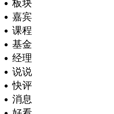
板块
嘉宾
课程
基金
经理
说说
快评
消息
好看