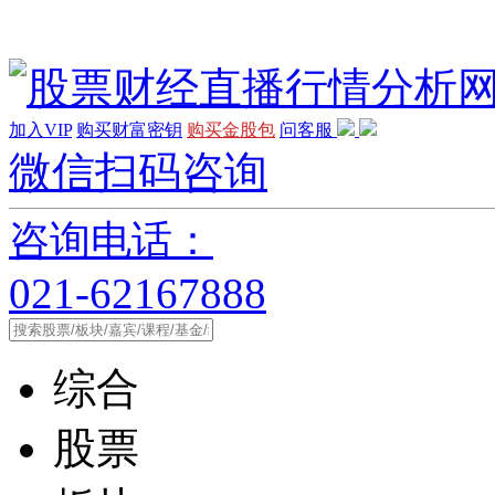
加入VIP
购买财富密钥
购买金股包
问客服
微信扫码咨询
咨询电话：
021-62167888
综合
股票