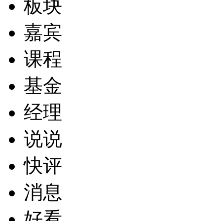
板块
嘉宾
课程
基金
经理
说说
快评
消息
好看