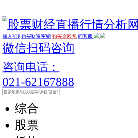
加入VIP
购买财富密钥
购买金股包
问客服
微信扫码咨询
咨询电话：
021-62167888
综合
股票