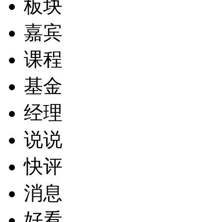
板块
嘉宾
课程
基金
经理
说说
快评
消息
好看