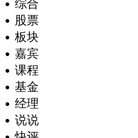
综合
股票
板块
嘉宾
课程
基金
经理
说说
快评