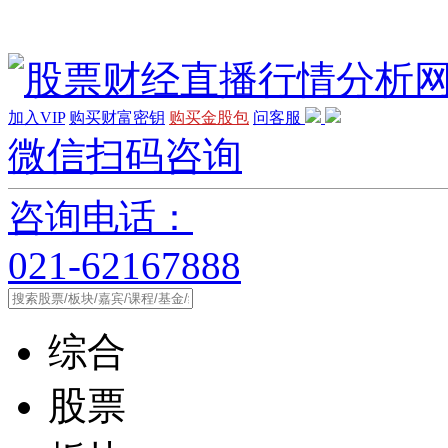
加入VIP
购买财富密钥
购买金股包
问客服
微信扫码咨询
咨询电话：
021-62167888
综合
股票