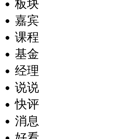
板块
嘉宾
课程
基金
经理
说说
快评
消息
好看