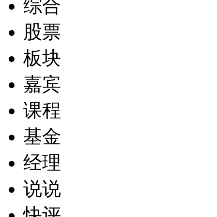
综合
股票
板块
嘉宾
课程
基金
经理
说说
快评