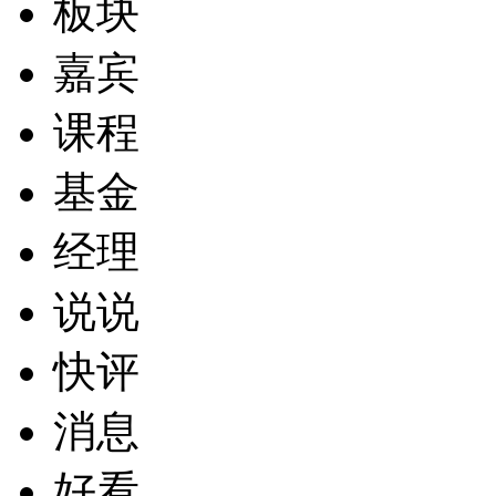
板块
嘉宾
课程
基金
经理
说说
快评
消息
好看