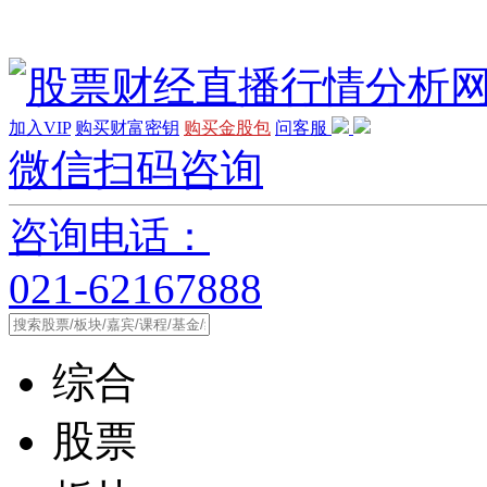
加入VIP
购买财富密钥
购买金股包
问客服
微信扫码咨询
咨询电话：
021-62167888
综合
股票