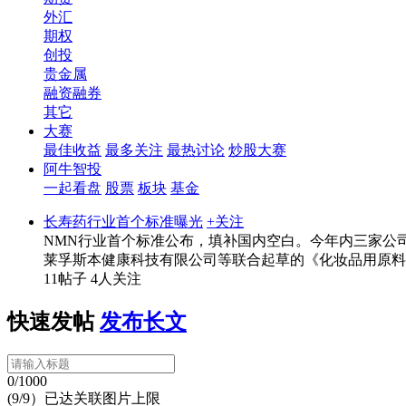
外汇
期权
创投
贵金属
融资融券
其它
大赛
最佳收益
最多关注
最热讨论
炒股大赛
阿牛智投
一起看盘
股票
板块
基金
长寿药行业首个标准曝光
+关注
NMN行业首个标准公布，填补国内空白。今年内三家公
莱孚斯本健康科技有限公司等联合起草的《化妆品用原料
11帖子
4人关注
快速发帖
发布长文
0/1000
(9/9）已达关联图片上限