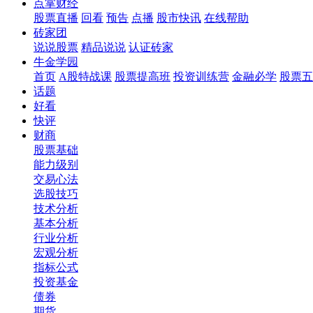
点掌财经
股票直播
回看
预告
点播
股市快讯
在线帮助
砖家团
说说股票
精品说说
认证砖家
牛金学园
首页
A股特战课
股票提高班
投资训练营
金融必学
股票五
话题
好看
快评
财商
股票基础
能力级别
交易心法
选股技巧
技术分析
基本分析
行业分析
宏观分析
指标公式
投资基金
债券
期货