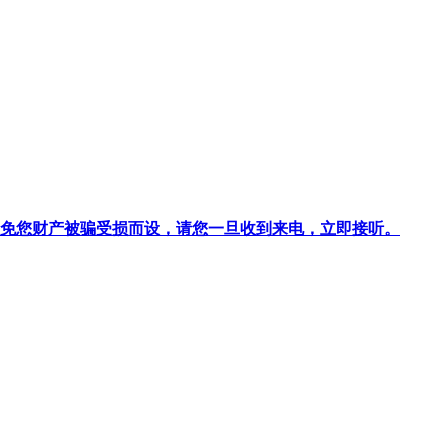
针对避免您财产被骗受损而设，请您一旦收到来电，立即接听。