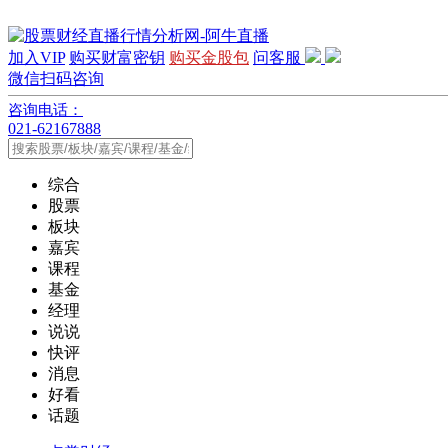
加入VIP
购买财富密钥
购买金股包
问客服
微信扫码咨询
咨询电话：
021-62167888
综合
股票
板块
嘉宾
课程
基金
经理
说说
快评
消息
好看
话题