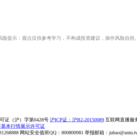
风险提示：观点仅供参考学习，不构成投资建议，操作风险自担
证（沪）字第0428号
沪ICP证：沪B2-20150089
互联网直播服务企
所基本行情展示许可证
268888
网站安全值班QQ：800800981
举报邮箱：
jubao@aniu.t