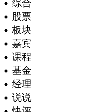
综合
股票
板块
嘉宾
课程
基金
经理
说说
快评