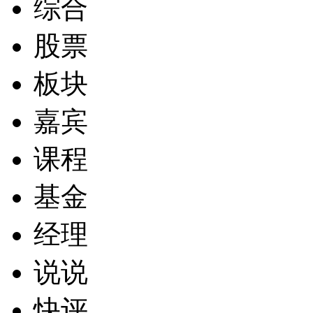
综合
股票
板块
嘉宾
课程
基金
经理
说说
快评