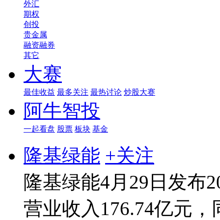
外汇
期权
创投
贵金属
融资融券
其它
大赛
最佳收益
最多关注
最热讨论
炒股大赛
阿牛智投
一起看盘
股票
板块
基金
隆基绿能
+关注
隆基绿能4月29日发布
营业收入176.74亿元，