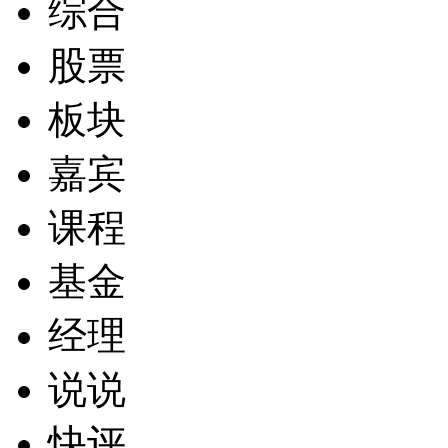
综合
股票
板块
嘉宾
课程
基金
经理
说说
快评