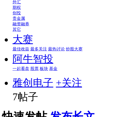
外汇
期权
创投
贵金属
融资融券
其它
大赛
最佳收益
最多关注
最热讨论
炒股大赛
阿牛智投
一起看盘
股票
板块
基金
雅创电子
+关注
7帖子
快速发帖
发布长文