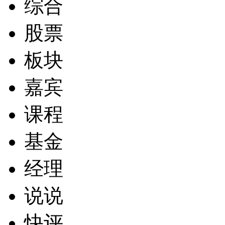
综合
股票
板块
嘉宾
课程
基金
经理
说说
快评