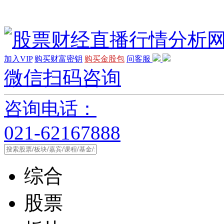
加入VIP
购买财富密钥
购买金股包
问客服
微信扫码咨询
咨询电话：
021-62167888
综合
股票