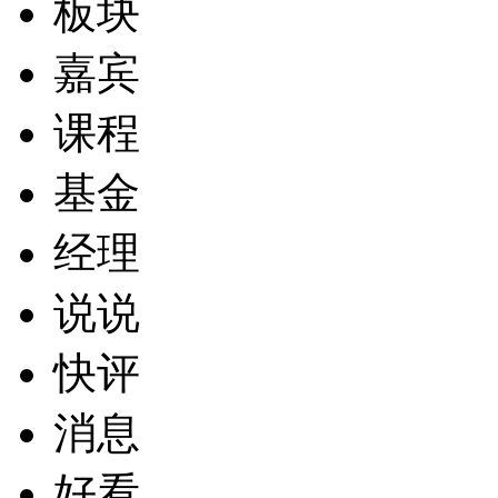
板块
嘉宾
课程
基金
经理
说说
快评
消息
好看