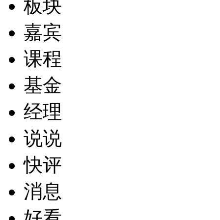
板块
嘉宾
课程
基金
经理
说说
快评
消息
好看