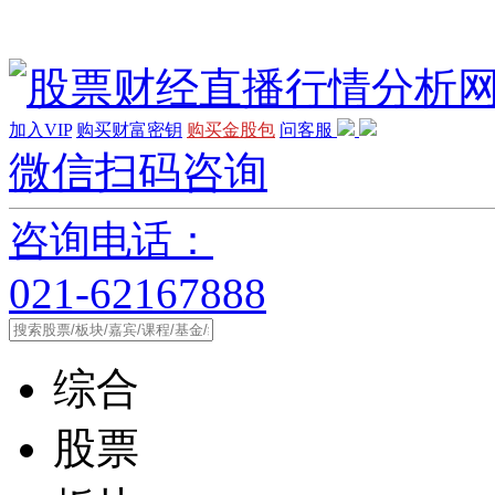
加入VIP
购买财富密钥
购买金股包
问客服
微信扫码咨询
咨询电话：
021-62167888
综合
股票