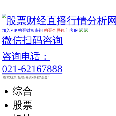
加入VIP
购买财富密钥
购买金股包
问客服
微信扫码咨询
咨询电话：
021-62167888
综合
股票