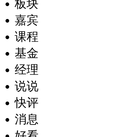
板块
嘉宾
课程
基金
经理
说说
快评
消息
好看