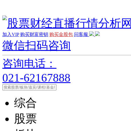
加入VIP
购买财富密钥
购买金股包
问客服
微信扫码咨询
咨询电话：
021-62167888
综合
股票