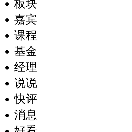
板块
嘉宾
课程
基金
经理
说说
快评
消息
好看