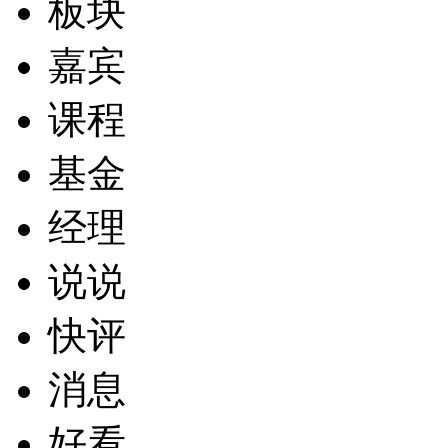
板块
嘉宾
课程
基金
经理
说说
快评
消息
好看