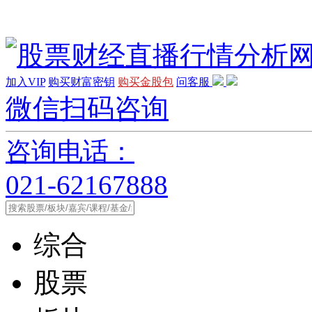
加入VIP
购买财富密钥
购买金股包
问客服
微信扫码咨询
咨询电话：
021-62167888
综合
股票