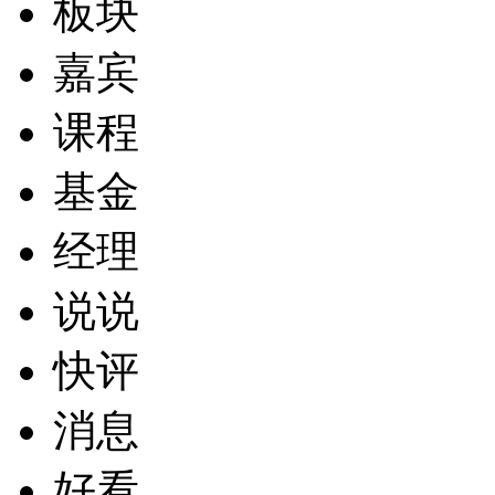
板块
嘉宾
课程
基金
经理
说说
快评
消息
好看