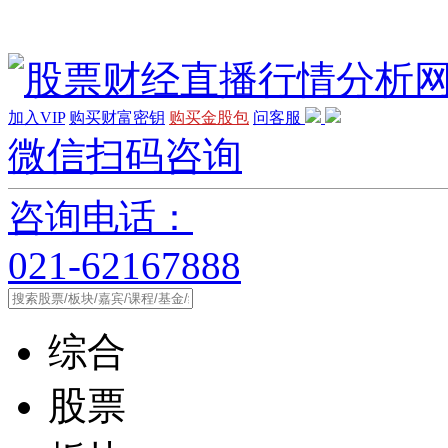
加入VIP
购买财富密钥
购买金股包
问客服
微信扫码咨询
咨询电话：
021-62167888
综合
股票