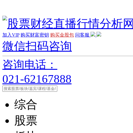
加入VIP
购买财富密钥
购买金股包
问客服
微信扫码咨询
咨询电话：
021-62167888
综合
股票