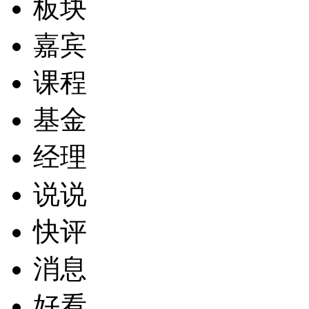
板块
嘉宾
课程
基金
经理
说说
快评
消息
好看