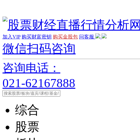
加入VIP
购买财富密钥
购买金股包
问客服
微信扫码咨询
咨询电话：
021-62167888
综合
股票