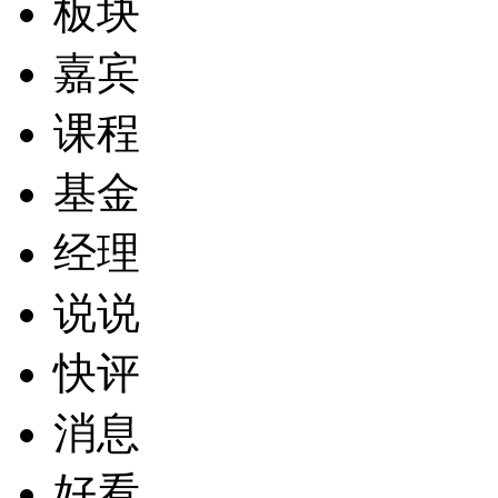
板块
嘉宾
课程
基金
经理
说说
快评
消息
好看