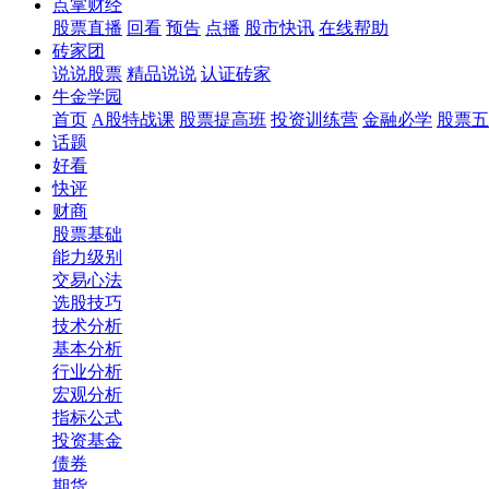
点掌财经
股票直播
回看
预告
点播
股市快讯
在线帮助
砖家团
说说股票
精品说说
认证砖家
牛金学园
首页
A股特战课
股票提高班
投资训练营
金融必学
股票五
话题
好看
快评
财商
股票基础
能力级别
交易心法
选股技巧
技术分析
基本分析
行业分析
宏观分析
指标公式
投资基金
债券
期货