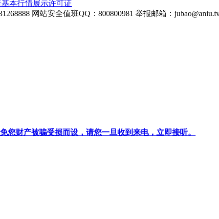
所基本行情展示许可证
268888
网站安全值班QQ：800800981
举报邮箱：
jubao@aniu.t
针对避免您财产被骗受损而设，请您一旦收到来电，立即接听。