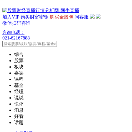
加入VIP
购买财富密钥
购买金股包
问客服
微信扫码咨询
咨询电话：
021-62167888
综合
股票
板块
嘉宾
课程
基金
经理
说说
快评
消息
好看
话题