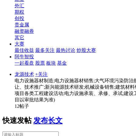
外汇
期权
创投
贵金属
融资融券
其它
大赛
最佳收益
最多关注
最热讨论
炒股大赛
阿牛智投
一起看盘
股票
板块
基金
龙源技术
+关注
电力设施器材制造;电力设施器材销售;大气环境污染防治
让、技术推广;新兴能源技术研发;机械设备销售;建筑材料
项目各类工程建设活动;电力设施承装、承修、承试;建设
目以审批结果为准)
12帖子
快速发帖
发布长文