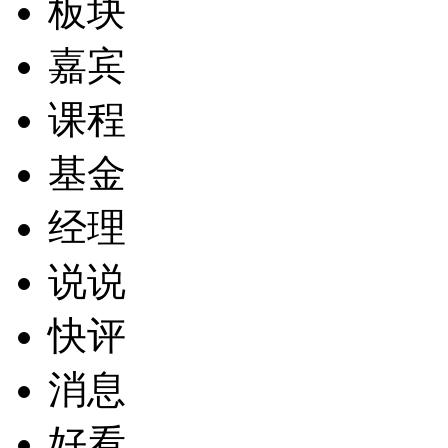
板块
嘉宾
课程
基金
经理
说说
快评
消息
好看