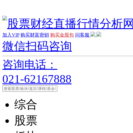
加入VIP
购买财富密钥
购买金股包
问客服
微信扫码咨询
咨询电话：
021-62167888
综合
股票