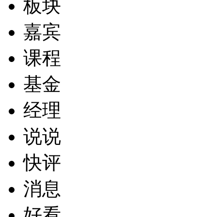
板块
嘉宾
课程
基金
经理
说说
快评
消息
好看