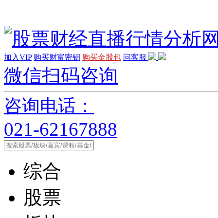
加入VIP
购买财富密钥
购买金股包
问客服
微信扫码咨询
咨询电话：
021-62167888
综合
股票