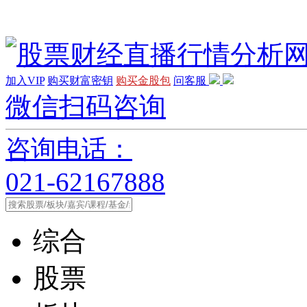
加入VIP
购买财富密钥
购买金股包
问客服
微信扫码咨询
咨询电话：
021-62167888
综合
股票