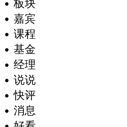
板块
嘉宾
课程
基金
经理
说说
快评
消息
好看