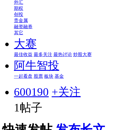
外汇
期权
创投
贵金属
融资融券
其它
大赛
最佳收益
最多关注
最热讨论
炒股大赛
阿牛智投
一起看盘
股票
板块
基金
600190
+关注
1帖子
快速发帖
发布长文