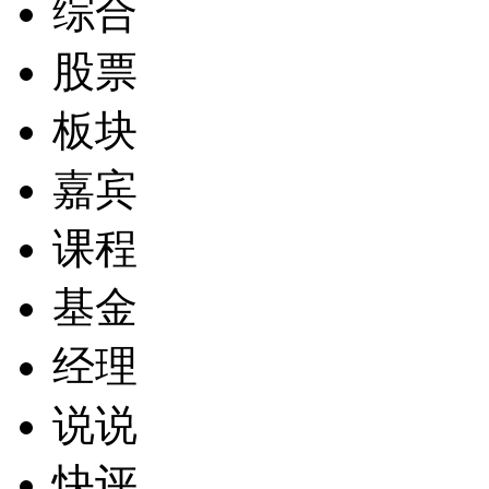
综合
股票
板块
嘉宾
课程
基金
经理
说说
快评