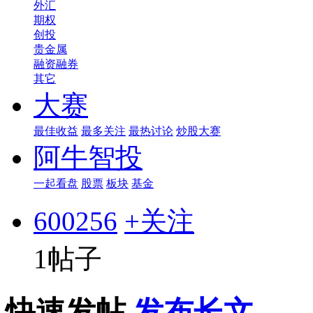
外汇
期权
创投
贵金属
融资融券
其它
大赛
最佳收益
最多关注
最热讨论
炒股大赛
阿牛智投
一起看盘
股票
板块
基金
600256
+关注
1帖子
快速发帖
发布长文