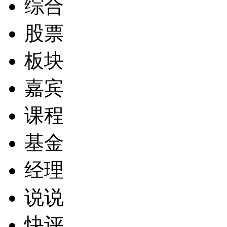
综合
股票
板块
嘉宾
课程
基金
经理
说说
快评