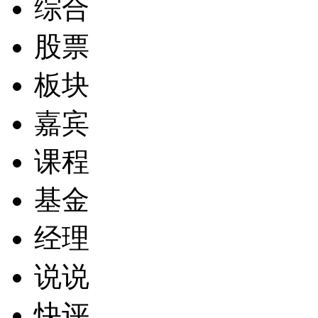
综合
股票
板块
嘉宾
课程
基金
经理
说说
快评