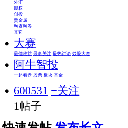
外汇
期权
创投
贵金属
融资融券
其它
大赛
最佳收益
最多关注
最热讨论
炒股大赛
阿牛智投
一起看盘
股票
板块
基金
600531
+关注
1帖子
快速发帖
发布长文