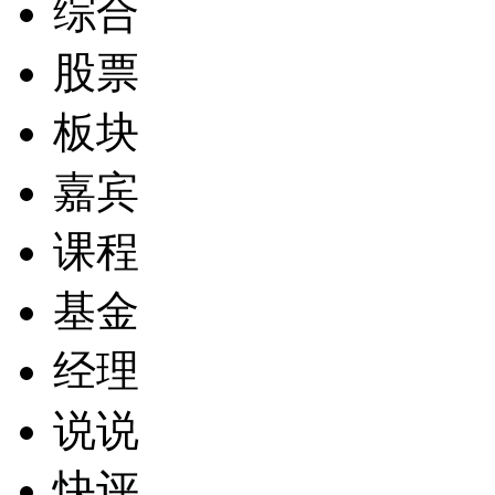
综合
股票
板块
嘉宾
课程
基金
经理
说说
快评