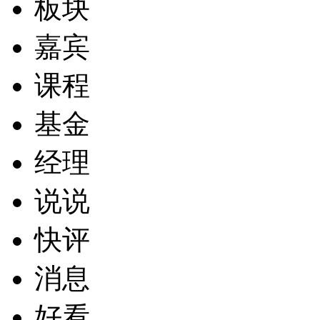
板块
嘉宾
课程
基金
经理
说说
快评
消息
好看