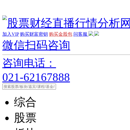
加入VIP
购买财富密钥
购买金股包
问客服
微信扫码咨询
咨询电话：
021-62167888
综合
股票