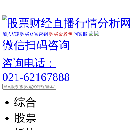
加入VIP
购买财富密钥
购买金股包
问客服
微信扫码咨询
咨询电话：
021-62167888
综合
股票