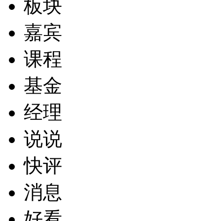
板块
嘉宾
课程
基金
经理
说说
快评
消息
好看