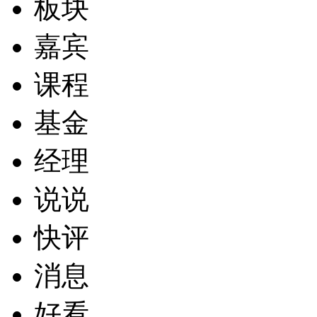
板块
嘉宾
课程
基金
经理
说说
快评
消息
好看