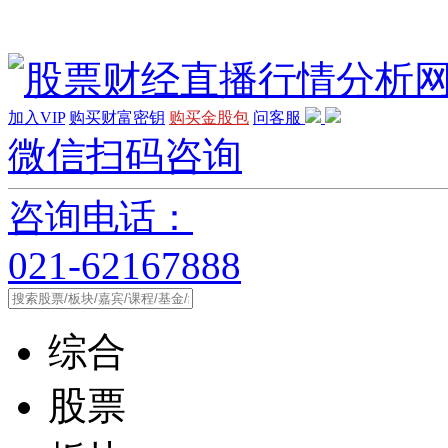
加入VIP
购买财富密钥
购买金股包
问客服
微信扫码咨询
咨询电话：
021-62167888
综合
股票