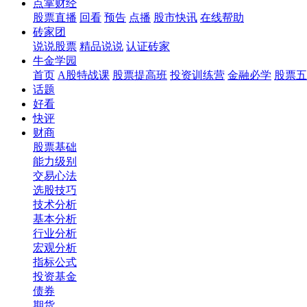
点掌财经
股票直播
回看
预告
点播
股市快讯
在线帮助
砖家团
说说股票
精品说说
认证砖家
牛金学园
首页
A股特战课
股票提高班
投资训练营
金融必学
股票五
话题
好看
快评
财商
股票基础
能力级别
交易心法
选股技巧
技术分析
基本分析
行业分析
宏观分析
指标公式
投资基金
债券
期货