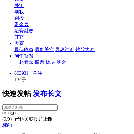
外汇
期权
创投
贵金属
融资融券
其它
大赛
最佳收益
最多关注
最热讨论
炒股大赛
阿牛智投
一起看盘
股票
板块
基金
603931
+关注
1帖子
快速发帖
发布长文
0/1000
(9/9）已达关联图片上限
标的