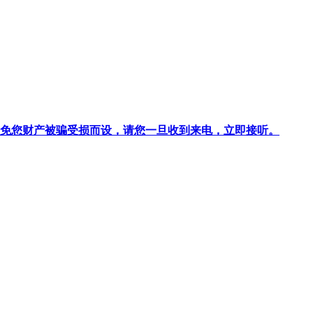
针对避免您财产被骗受损而设，请您一旦收到来电，立即接听。