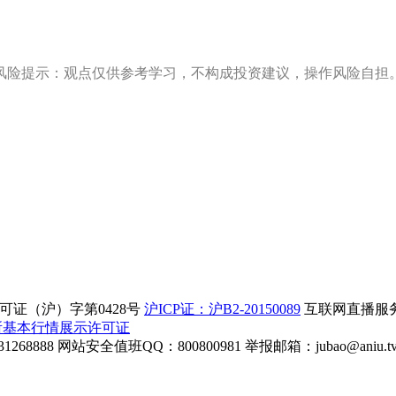
风险提示：观点仅供参考学习，不构成投资建议，操作风险自担
证（沪）字第0428号
沪ICP证：沪B2-20150089
互联网直播服务企
所基本行情展示许可证
268888
网站安全值班QQ：800800981
举报邮箱：
jubao@aniu.t