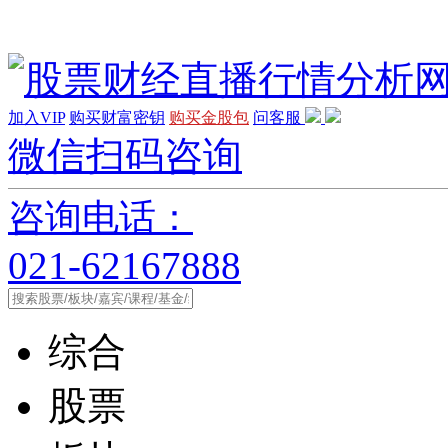
加入VIP
购买财富密钥
购买金股包
问客服
微信扫码咨询
咨询电话：
021-62167888
综合
股票