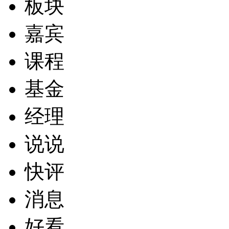
板块
嘉宾
课程
基金
经理
说说
快评
消息
好看