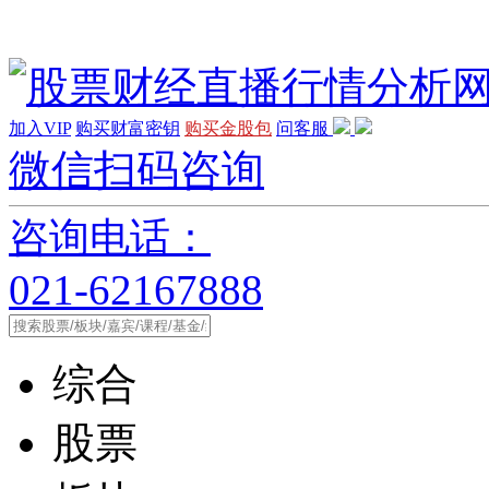
加入VIP
购买财富密钥
购买金股包
问客服
微信扫码咨询
咨询电话：
021-62167888
综合
股票