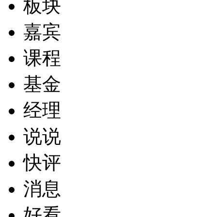
板块
嘉宾
课程
基金
经理
说说
快评
消息
好看