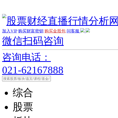
加入VIP
购买财富密钥
购买金股包
问客服
微信扫码咨询
咨询电话：
021-62167888
综合
股票