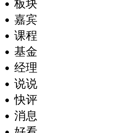
板块
嘉宾
课程
基金
经理
说说
快评
消息
好看