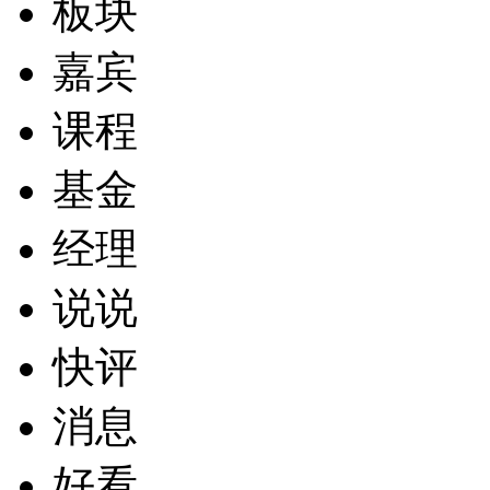
板块
嘉宾
课程
基金
经理
说说
快评
消息
好看