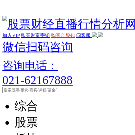
加入VIP
购买财富密钥
购买金股包
问客服
微信扫码咨询
咨询电话：
021-62167888
综合
股票