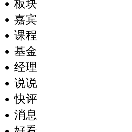
板块
嘉宾
课程
基金
经理
说说
快评
消息
好看