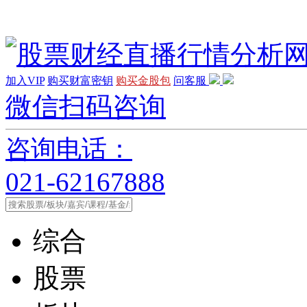
加入VIP
购买财富密钥
购买金股包
问客服
微信扫码咨询
咨询电话：
021-62167888
综合
股票