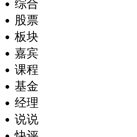
综合
股票
板块
嘉宾
课程
基金
经理
说说
快评