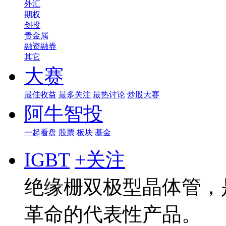
外汇
期权
创投
贵金属
融资融券
其它
大赛
最佳收益
最多关注
最热讨论
炒股大赛
阿牛智投
一起看盘
股票
板块
基金
IGBT
+关注
绝缘栅双极型晶体管，
革命的代表性产品。