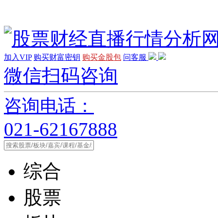
加入VIP
购买财富密钥
购买金股包
问客服
微信扫码咨询
咨询电话：
021-62167888
综合
股票