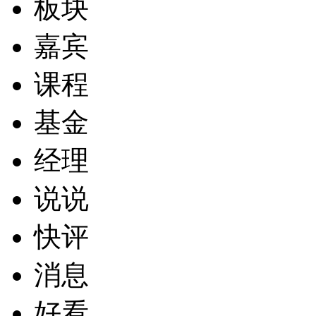
板块
嘉宾
课程
基金
经理
说说
快评
消息
好看