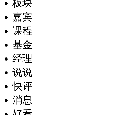
板块
嘉宾
课程
基金
经理
说说
快评
消息
好看