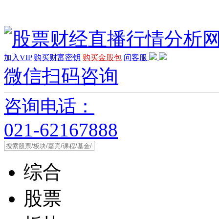
加入VIP
购买财富密钥
购买金股包
问客服
微信扫码咨询
咨询电话：
021-62167888
综合
股票